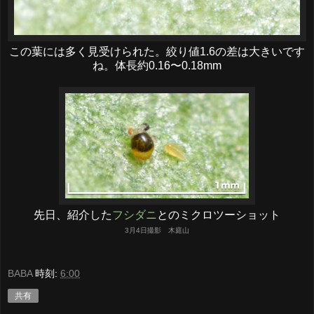
この葉には多く見受けられた。絞り値1.6の差は大きいです
ね。体長約0.16〜0.18mm
先日、紹介した
フシダニ
とのミクロツーショット
3月4日撮影 木庭山
BABA
時刻:
6:00
共有