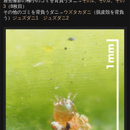
過去撮影の極小のゴミを背負うダニ→
その1
、
その2
、
その
3
（8枚目）
その他のゴミを背負うダニ→
ウズタカダニ
（脱皮殻を背負
う）
ジュズダニ
1
ジュズダニ2