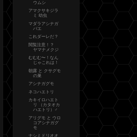
ウムシ
アマクサキジラ
ミ 幼虫
マダラアシナガ
バエ
これダーレだ？
閲覧注意！？
ヤマナメクジ
むむむ〜！なん
じゃこれは！
朝露 と クサグモ
の巣
アシナガグモ
ネコハエトリ
カキイロハエト
リ （カタオカ
ハエトリ）♂
アリグモ と ウロ
コアシナガグ
モ
ナシミドリオオ