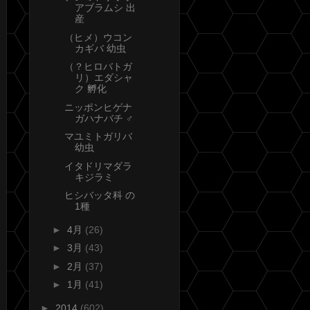
アブラムシ 出
産
（ヒメ）ウコン
カギバ 幼虫
（？ヒロバトガ
リ）エダシャ
ク 孵化
ニッポンヒゲナ
ガハナバチ ♂
マユミトガリバ
幼虫
イタドリマダラ
キジラミ
ヒシバッタ科 の
1種
►
4月
(26)
►
3月
(43)
►
2月
(37)
►
1月
(41)
►
2014
(602)