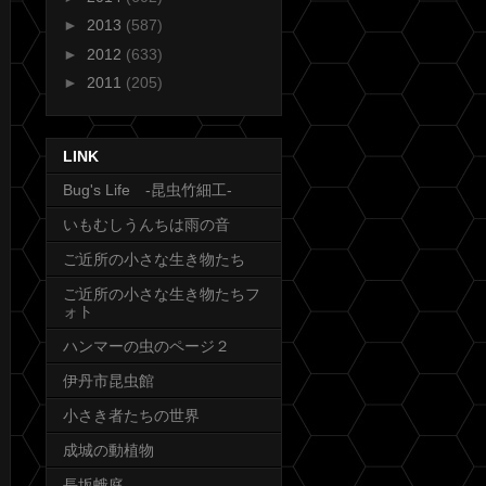
►
2013
(587)
►
2012
(633)
►
2011
(205)
LINK
Bug's Life -昆虫竹細工-
いもむしうんちは雨の音
ご近所の小さな生き物たち
ご近所の小さな生き物たちフ
ォト
ハンマーの虫のページ２
伊丹市昆虫館
小さき者たちの世界
成城の動植物
長坂蛾庭