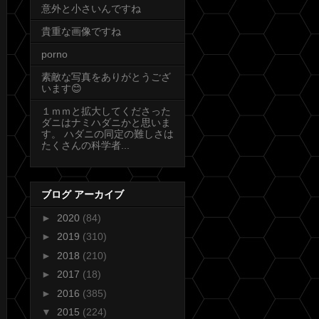
意外と小さいんですね
貴重な画像ですね
porno
素敵な写真をありがとうござ
います😊
１ｍｍと拡大してくださった
ダニはナミハダニかと思いま
す。 ハダニの同定の難しさは
たくさんの科学者...
ブログ アーカイブ
►
2020
(84)
►
2019
(310)
►
2018
(210)
►
2017
(18)
►
2016
(385)
▼
2015
(224)