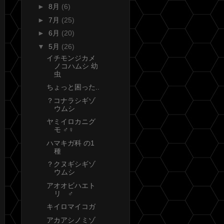
►
8月
(6)
►
7月
(25)
►
6月
(20)
▼
5月
(26)
イチモンジカメ
ノコハムシ 幼
虫
ちょっと困った..
？コナラシギゾ
ウムシ
ヤミイロカニグ
モ ♂♀
ハマキガ科 の1
種
？クヌギシギゾ
ウムシ
アオオビハエト
リ ♂
キイロマイコガ
アカアシノミゾ