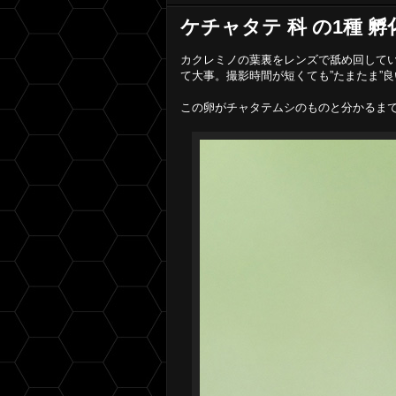
ケチャタテ 科 の1種 孵
カクレミノの葉裏をレンズで舐め回してい
て大事。撮影時間が短くても”たまたま”良
この卵がチャタテムシのものと分かるま