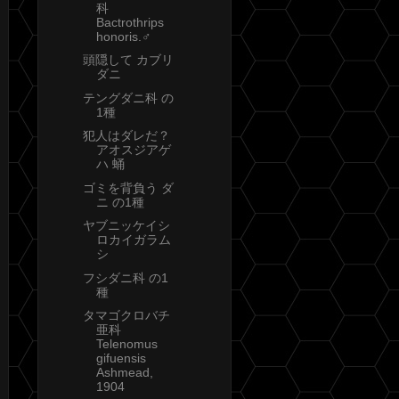
科
Bactrothrips
honoris.♂
頭隠して カブリ
ダニ
テングダニ科 の
1種
犯人はダレだ？
アオスジアゲ
ハ 蛹
ゴミを背負う ダ
ニ の1種
ヤブニッケイシ
ロカイガラム
シ
フシダニ科 の1
種
タマゴクロバチ
亜科
Telenomus
gifuensis
Ashmead,
1904