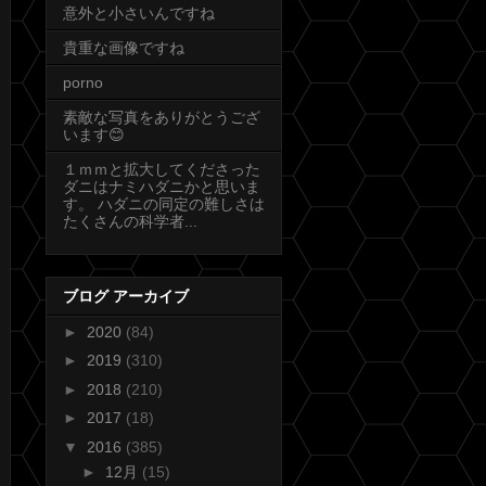
意外と小さいんですね
貴重な画像ですね
porno
素敵な写真をありがとうござ
います😊
１ｍｍと拡大してくださった
ダニはナミハダニかと思いま
す。 ハダニの同定の難しさは
たくさんの科学者...
ブログ アーカイブ
►
2020
(84)
►
2019
(310)
►
2018
(210)
►
2017
(18)
▼
2016
(385)
►
12月
(15)