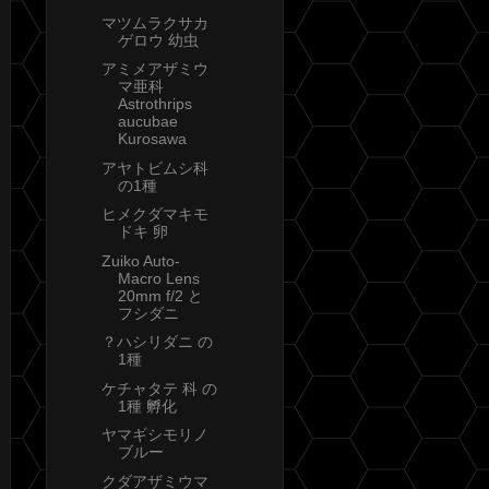
マツムラクサカ
ゲロウ 幼虫
アミメアザミウ
マ亜科
Astrothrips
aucubae
Kurosawa
アヤトビムシ科
の1種
ヒメクダマキモ
ドキ 卵
Zuiko Auto-
Macro Lens
20mm f/2 と
フシダニ
？ハシリダニ の
1種
ケチャタテ 科 の
1種 孵化
ヤマギシモリノ
ブルー
クダアザミウマ