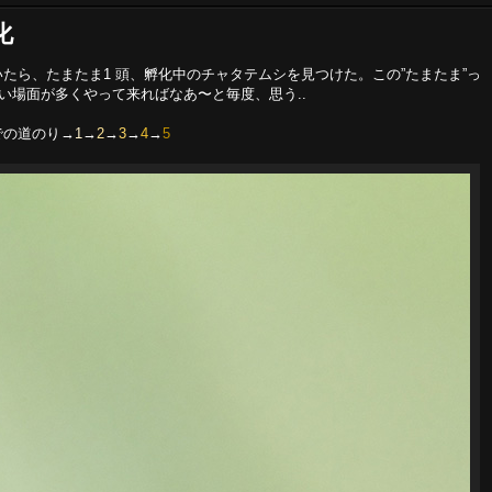
化
たら、たまたま1 頭、孵化中のチャタテムシを見つけた。この”たまたま”っ
い場面が多くやって来ればなあ〜と毎度、思う..
での道のり→
1
→
2
→
3
→
4
→
5