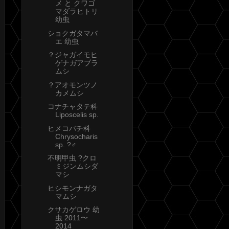
メ と クワゴ
マダラヒトリ
幼虫
ショクガタマバ
エ 幼虫
？ジャガイモヒ
ゲナガアブラ
ムシ
？アオモンツノ
カメムシ
コナチャタテ科
Liposcelis sp.
ヒメコバチ科
Chrysocharis
sp. ?♂
不明甲虫 ?クロ
ミジンムシダ
マシ
ヒシモンナガタ
マムシ
クサカゲロウ 幼
虫 2011〜
2014