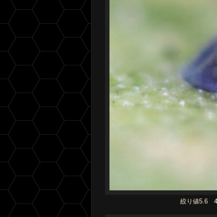
絞り値5.6
4