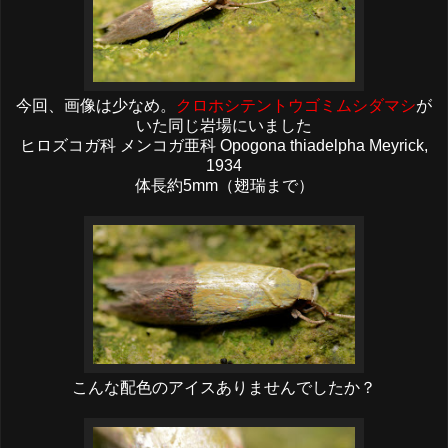
今回、画像は少なめ。
クロホシテントウゴミムシダマシ
が
いた同じ岩場にいました
ヒロズコガ科 メンコガ亜科 Opogona thiadelpha Meyrick,
1934
体長約5mm（翅瑞まで）
こんな配色のアイスありませんでしたか？